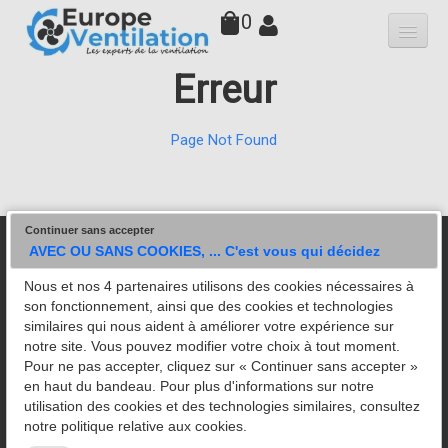
0
Erreur
Qui sommes-nous
Hottes
Page Not Found
Moteurs
▼
Variateurs
Continuer sans accepter
Accessoires
AVEC OU SANS COOKIES, ... C'est vous qui décidez
Nous et nos 4 partenaires utilisons des cookies nécessaires à
Filtres
son fonctionnement, ainsi que des cookies et technologies
Leader national dans la ventilation des cuisines professionnelles •
similaires qui nous aident à améliorer votre expérience sur
Faq
Plus gros stock d'Europe • Expédition sous 24h • Conseils
notre site. Vous pouvez modifier votre choix à tout moment.
d'experts • SAV réactif • Plus de 10 000 établissements déjà
Pour ne pas accepter, cliquez sur « Continuer sans accepter »
Contact
équipés • Avis clients 5/5 • Site professionnel (Prix HT) • Ouvert
en haut du bandeau. Pour plus d'informations sur notre
du Lundi au jeudi 9h00 à 17h00.
utilisation des cookies et des technologies similaires, consultez
Tous nos articles proposés à la vente sont des grandes
notre politique relative aux cookies.
marques
VIM - ALVENE - NICOTRA - LEMMENS - FRANCE AIR -