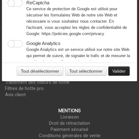
ReCaptcha
SODECA - FASAR - UNELVENT - SOLER & PALAU
Ce service de protection de Google est utilisé pour
sécuriser les formulaires Web de notre site Web et
En savoir plus sur Europe Ventilation
nécessaire si vous souhaitez nous contacter. En
l'activant, vous acceptez les règles de confidentialité de
Google:
https://policies.google.com/privacy
PRODUITS
Google Analytics
Hotte inox pour restaurant
Google Analytics est un service utilisé sur notre site Web
Moteur escargot pour hotte
qui permet de suivre, de signaler le trafic et de mesurer la
Moteur caisson extraction hotte
manière dont les utilisateurs interagissent avec le contenu
Tourelle extraction hotte
de notre site Web afin de l’améliorer et de fournir de
Variateur de hotte professionnelle
Tout désélectionner
Tout sélectionner
Valider
meilleurs services.
Accessoires ventilation de hotte
Traitement des odeurs de hotte
Google Ad
Filtres de hotte pro
Notre site Web utilise Google Ads pour afficher du
Avis client
contenu publicitaire. En l'activant, vous acceptez les
règles de confidentialité de Google:
https://policies.google.com/technologies/ads?hl=fr
MENTIONS
Livraison
Droit de rétractation
Paiement sécurisé
Conditions générales de vente