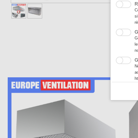
R
C
s
r
G
G
l
n
G
N
a
h