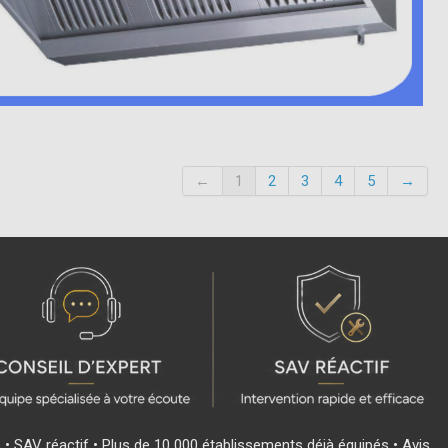
←
1
2
3
4
5
→
s • SAV réactif • Plus de 10 000 établissements déjà équipés • Avis