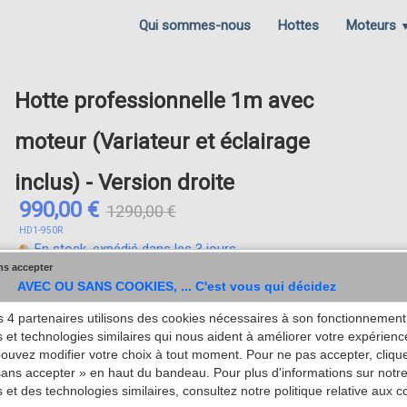
Qui sommes-nous
Hottes
Moteurs
Hotte professionnelle 1m avec
moteur (Variateur et éclairage
inclus) - Version droite
990,00 €
1290,00 €
HD1-950R
En stock, expédié dans les 3 jours
ns accepter
Quantité
AVEC OU SANS COOKIES, ... C'est vous qui décidez
−
+
 4 partenaires utilisons des cookies nécessaires à son fonctionnement,
 et technologies similaires qui nous aident à améliorer votre expérienc
pouvez modifier votre choix à tout moment. Pour ne pas accepter, cliqu
Ajouter au panier
ans accepter » en haut du bandeau. Pour plus d'informations sur notre 
 et des technologies similaires, consultez notre politique relative aux c
Voir mon panier