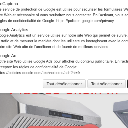
eCaptcha
Hotte dynamique professionnelle
e service de protection de Google est utilisé pour sécuriser les formulaires W
L1000xP950xH520mm
ite Web et nécessaire si vous souhaitez nous contacter. En l'activant, vous a
Déjà assemblée
ègles de confidentialité de Google:
https://policies.google.com/privacy
Prêt à poser
oogle Analytics
Filtre Choc Inox
oogle Analytics est un service utilisé sur notre site Web qui permet de suivre,
Moteur 7/7 - 147W
e trafic et de mesurer la manière dont les utilisateurs interagissent avec le co
Variateur intégré
otre site Web afin de l’améliorer et de fournir de meilleurs services.
Eclairage intégré
acier inox 18/10
oogle Ad
Prêt à poser
otre site Web utilise Google Ads pour afficher du contenu publicitaire. En l'act
cceptez les règles de confidentialité de Google:
ttps://policies.google.com/technologies/ads?hl=fr
Tout désélectionner
Tout sélectionner