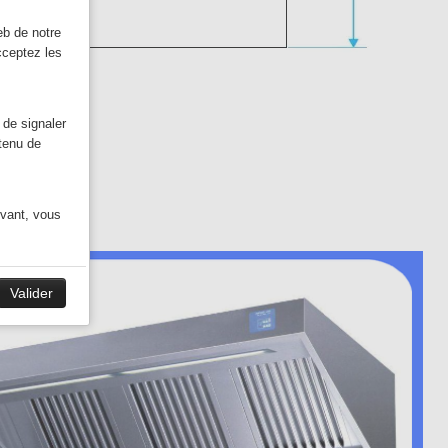
eb de notre
cceptez les
 de signaler
ntenu de
ivant, vous
Valider