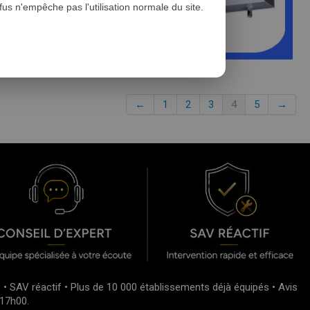
s n'empêche pas l'utilisation normale du site.
←
1
2
3
4
5
→
s • SAV réactif • Plus de 10 000 établissements déjà équipés • Avis
 17h00.