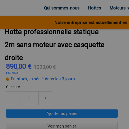
Qui sommes-nous
Hottes
Moteurs
Notre entreprise est actuellement en congé
Hotte professionnelle statique
2m sans moteur avec casquette
droite
890,00 €
1390,00 €
HS2-950R
En stock, expédié dans les 3 jours
Quantité
−
+
Ajouter au panier
Voir mon panier