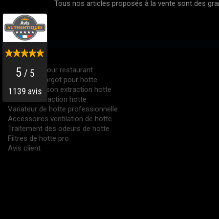
Tous nos articles proposés à la vente sont des g
PRODUITS
Hotte inox pour restaurant
Moteur escargot pour hotte
Moteur caisson extraction hotte
Tourelle extraction hotte
Variateur de hotte professionnelle
Accessoires ventilation de hotte
Traitement des odeurs de hotte
Filtres de hotte pro
Avis client