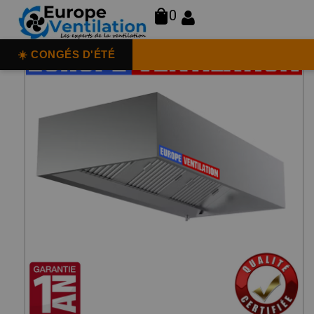
0
☀️ CONGÉS D'ÉTÉ