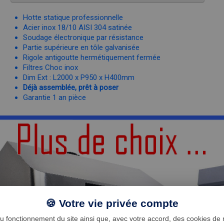
Hotte statique professionnelle
Acier inox 18/10 AISI 304 satinée
Soudage électronique par résistance
Partie supérieure en tôle galvanisée
Rigole antigoutte hermétiquement fermée
Filtres Choc inox
Dim Ext : L2000 x P950 x H400mm
Déjà assemblée, prêt à poser
Garantie 1 an pièce
🍪 Votre vie privée compte
 fonctionnement du site ainsi que, avec votre accord, des cookies de m