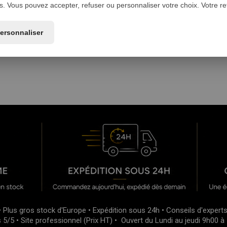
 Vous pouvez accepter, refuser ou personnaliser votre choix. Votre refu
ersonnaliser
• Plus gros stock d'Europe • Expédition sous 24h • Conseils d'expert
s 5/5 • Site professionnel (Prix HT) • Ouvert du Lundi au jeudi 9h00 à