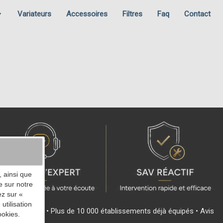
Variateurs
Accessoires
Filtres
Faq
Contact
▼
 ainsi que
e sur notre
ez sur «
utilisation
s • SAV réactif • Plus de 10 000 établissements déjà équipés • Avis
ookies.
 17h00.