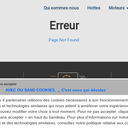
Qui sommes-nous
Hottes
Moteurs
Erreur
Page Not Found
ns accepter
AVEC OU SANS COOKIES, ... C'est vous qui décidez
 4 partenaires utilisons des cookies nécessaires à son fonctionnement,
 et technologies similaires qui nous aident à améliorer votre expérienc
pouvez modifier votre choix à tout moment. Pour ne pas accepter, cliqu
ans accepter » en haut du bandeau. Pour plus d'informations sur notre 
• Plus gros stock d'Europe • Expédition sous 24h • Conseils d'expert
 et des technologies similaires, consultez notre politique relative aux c
s 5/5 • Site professionnel (Prix HT) • Ouvert du Lundi au jeudi 9h00 à