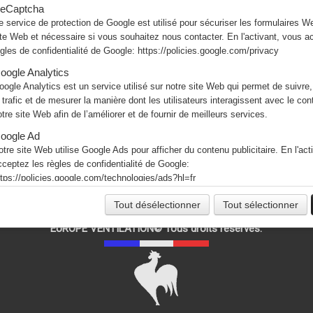
eCaptcha
randes marques
VIM - ALVENE - NICOTRA - LEMMENS - FRANCE AIR
e service de protection de Google est utilisé pour sécuriser les formulaires W
ite Web et nécessaire si vous souhaitez nous contacter. En l'activant, vous a
En savoir plus sur Europe Ventilation
ègles de confidentialité de Google:
https://policies.google.com/privacy
oogle Analytics
oogle Analytics est un service utilisé sur notre site Web qui permet de suivre,
MENTIONS
e trafic et de mesurer la manière dont les utilisateurs interagissent avec le co
Livraison
otre site Web afin de l’améliorer et de fournir de meilleurs services.
Droit de rétractation
Paiement sécurisé
oogle Ad
Conditions générales de vente
otre site Web utilise Google Ads pour afficher du contenu publicitaire. En l'act
Politique de confidentialité
cceptez les règles de confidentialité de Google:
Politique de cookies
ttps://policies.google.com/technologies/ads?hl=fr
FAQ
Tout désélectionner
Tout sélectionner
EUROPE VENTILATION© Tous droits réservés.