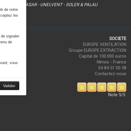
 - SODECA - FASAR - UNELVENT - SOLER & PALAU
eb de notre
cceptez les
 de signaler
SOCIETE
ntenu de
EUROPE VENTILATION
Groupe EUROPE EXTRACTION
Capital de 100.000 euros
Nîmes - France
ivant, vous
04 84 51 00 38
Contactez-nous
Valider
Note
5/5