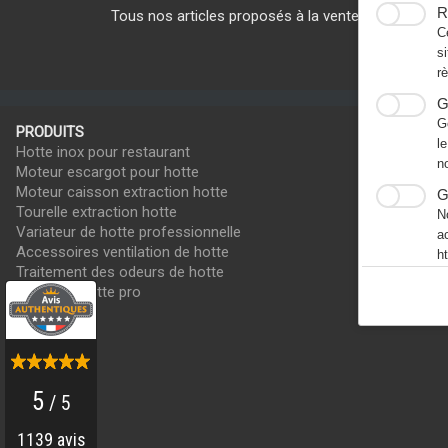
R
Tous nos articles proposés à la vente sont des g
C
s
r
G
G
PRODUITS
l
Hotte inox pour restaurant
n
Moteur escargot pour hotte
Moteur caisson extraction hotte
G
Tourelle extraction hotte
N
Variateur de hotte professionnelle
a
Accessoires ventilation de hotte
h
Traitement des odeurs de hotte
Filtres de hotte pro
Avis client