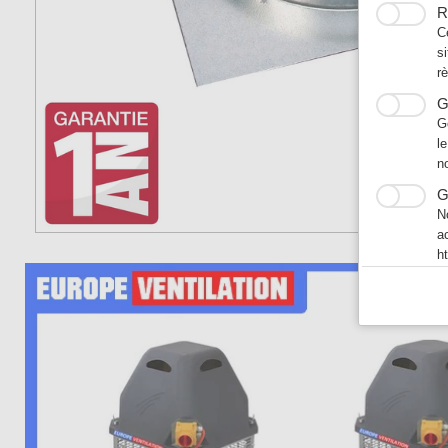
R
C
s
r
G
G
l
n
G
N
a
h