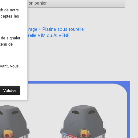
Voir mon panier
eb de notre
 d'extraction
cceptez les
colliers de serrage + Platine sous tourelle
chat d'une tourelle VIM ou ALVENE
 de signaler
ntenu de
ivant, vous
Valider