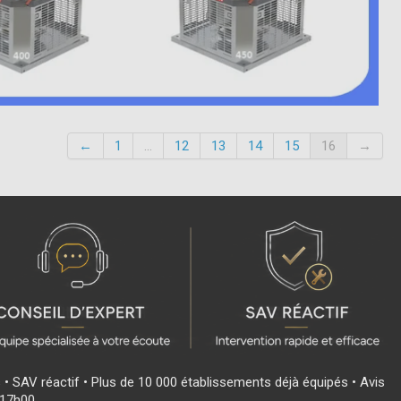
←
1
...
12
13
14
15
16
→
s • SAV réactif • Plus de 10 000 établissements déjà équipés • Avis
 17h00.