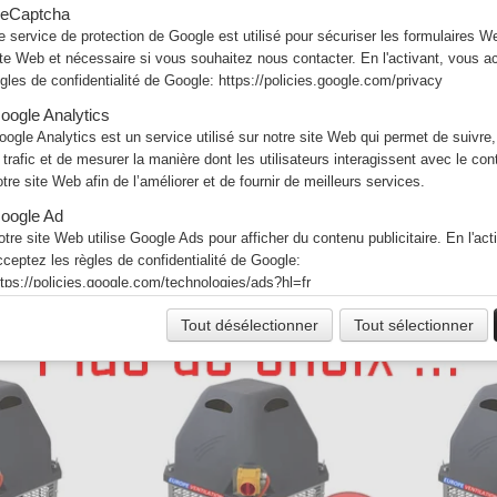
eCaptcha
e service de protection de Google est utilisé pour sécuriser les formulaires W
Kit de fixation pour tourelle
ite Web et nécessaire si vous souhaitez nous contacter. En l'activant, vous a
S'adapte sur conduit rigide
ègles de confidentialité de Google:
https://policies.google.com/privacy
Fourni avec 4 équerres + 2 
oogle Analytics
Vendu uniquement avec l'a
oogle Analytics est un service utilisé sur notre site Web qui permet de suivre,
e trafic et de mesurer la manière dont les utilisateurs interagissent avec le co
otre site Web afin de l’améliorer et de fournir de meilleurs services.
oogle Ad
otre site Web utilise Google Ads pour afficher du contenu publicitaire. En l'act
cceptez les règles de confidentialité de Google:
ttps://policies.google.com/technologies/ads?hl=fr
Tout désélectionner
Tout sélectionner