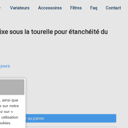
Variateurs
Accessoires
Filtres
Faq
Contact
▼
fixe sous la tourelle pour étanchéité du
 jours
 ainsi que
e sur notre
ez sur «
utilisation
Ajouter au panier
ookies.