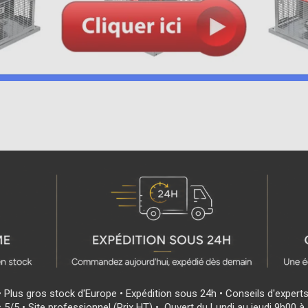
• Plus gros stock d'Europe • Expédition sous 24h • Conseils d'expert
s 5/5 • Site professionnel (Prix HT) • Ouvert du Lundi au jeudi 9h00 à