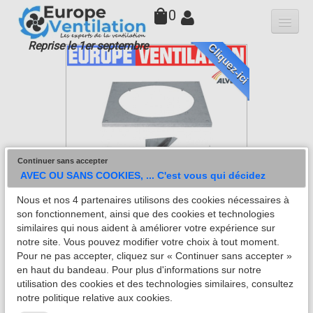
0
Reprise le 1er septembre
Cliquez-ici
Qui sommes-nous
Hottes
Moteurs
▼
Variateurs
Continuer sans accepter
Accessoires
AVEC OU SANS COOKIES, ... C'est vous qui décidez
Nous et nos 4 partenaires utilisons des cookies nécessaires à
Filtres
son fonctionnement, ainsi que des cookies et technologies
similaires qui nous aident à améliorer votre expérience sur
Faq
notre site. Vous pouvez modifier votre choix à tout moment.
Pour ne pas accepter, cliquez sur « Continuer sans accepter »
Kit fixation tourelle d'extraction ALVENE
Contact
en haut du bandeau. Pour plus d'informations sur notre
utilisation des cookies et des technologies similaires, consultez
sur conduit rigide
notre politique relative aux cookies.