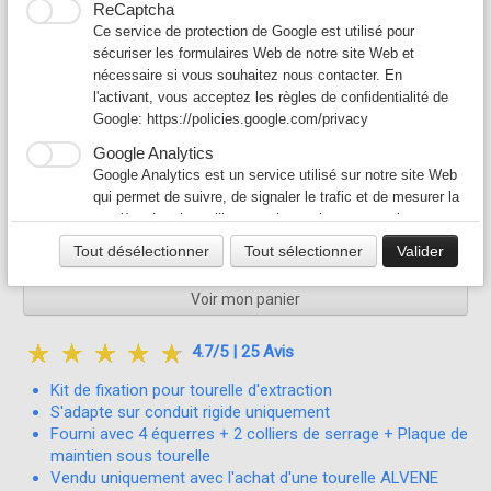
165,00 €
ReCaptcha
KIT-FIXTOURELLE
Ce service de protection de Google est utilisé pour
En stock, expédié dans les 3 jours
sécuriser les formulaires Web de notre site Web et
nécessaire si vous souhaitez nous contacter. En
Taille
l'activant, vous acceptez les règles de confidentialité de
Google:
https://policies.google.com/privacy
Quantité
Google Analytics
Google Analytics est un service utilisé sur notre site Web
−
+
qui permet de suivre, de signaler le trafic et de mesurer la
manière dont les utilisateurs interagissent avec le contenu
de notre site Web afin de l’améliorer et de fournir de
Ajouter au panier
Tout désélectionner
Tout sélectionner
Valider
meilleurs services.
Google Ad
Voir mon panier
Notre site Web utilise Google Ads pour afficher du
contenu publicitaire. En l'activant, vous acceptez les
4.7/5 | 25 Avis
règles de confidentialité de Google:
https://policies.google.com/technologies/ads?hl=fr
Kit de fixation pour tourelle d'extraction
S'adapte sur conduit rigide uniquement
Fourni avec 4 équerres + 2 colliers de serrage + Plaque de
maintien sous tourelle
Vendu uniquement avec l'achat d'une tourelle ALVENE