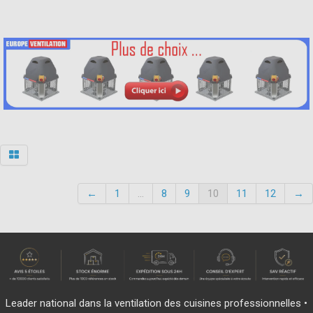
←
1
...
8
9
10
11
12
→
Leader national dans la ventilation des cuisines professionnelles •