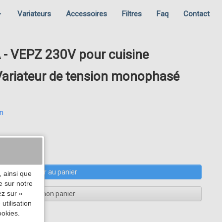
Variateurs
Accessoires
Filtres
Faq
Contact
▼
 - VEPZ 230V pour cuisine
 Variateur de tension monophasé
in
Ajouter au panier
 ainsi que
e sur notre
ez sur «
Voir mon panier
utilisation
ookies.