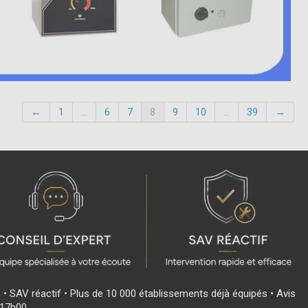
←
1
...
6
7
8
9
10
...
39
→
s • SAV réactif • Plus de 10 000 établissements déjà équipés • Avis
 17h00.