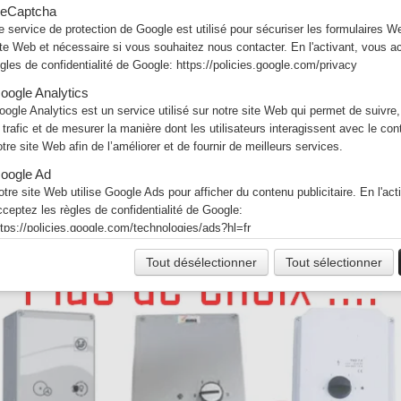
Monophasé - 220V
eCaptcha
Boitier IP54
e service de protection de Google est utilisé pour sécuriser les formulaires W
Bouton marche/arrêt
ite Web et nécessaire si vous souhaitez nous contacter. En l'activant, vous a
Bouton lumière intégré
ègles de confidentialité de Google:
https://policies.google.com/privacy
Idéal pour moteur tourell
oogle Analytics
Permet de relier le bouton
oogle Analytics est un service utilisé sur notre site Web qui permet de suivre,
Garantie 1 an pièce
e trafic et de mesurer la manière dont les utilisateurs interagissent avec le co
otre site Web afin de l’améliorer et de fournir de meilleurs services.
oogle Ad
otre site Web utilise Google Ads pour afficher du contenu publicitaire. En l'act
cceptez les règles de confidentialité de Google:
ttps://policies.google.com/technologies/ads?hl=fr
Tout désélectionner
Tout sélectionner