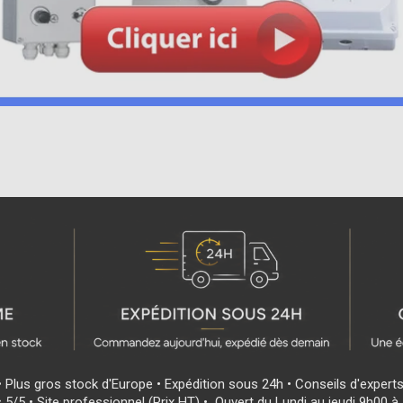
• Plus gros stock d'Europe • Expédition sous 24h • Conseils d'expert
s 5/5 • Site professionnel (Prix HT) • Ouvert du Lundi au jeudi 9h00 à