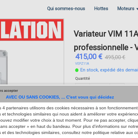
Qui sommes-nous
Hottes
Moteurs
Variateur VIM 11A
professionnelle -
415,00 €
495,00 €
VEPZ11A
En stock, expédié dès dema
Quantité
−
+
ns accepter
AVEC OU SANS COOKIES, ... C'est vous qui décidez
 4 partenaires utilisons des cookies nécessaires à son fonctionnement,
 et technologies similaires qui nous aident à améliorer votre expérienc
pouvez modifier votre choix à tout moment. Pour ne pas accepter, cliqu
ans accepter » en haut du bandeau. Pour plus d'informations sur notre 
 et des technologies similaires, consultez notre politique relative aux c
Variateur de tension 11A