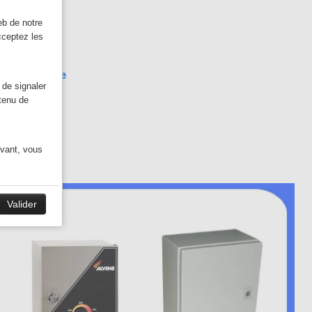
eb de notre
cceptez les
e monophasé
 marche/forcée
 de signaler
ntenu de
ivant, vous
Valider