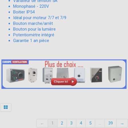
Variateur de tension 5A
Monophasé - 220V
Boitier IP54
Idéal pour moteur 7/7 et 7/9
Bouton marche/arrêt
Bouton pour la lumière
Potentiomètre intégré
Garantie 1 an pièce
←
1
2
3
4
5
...
39
→