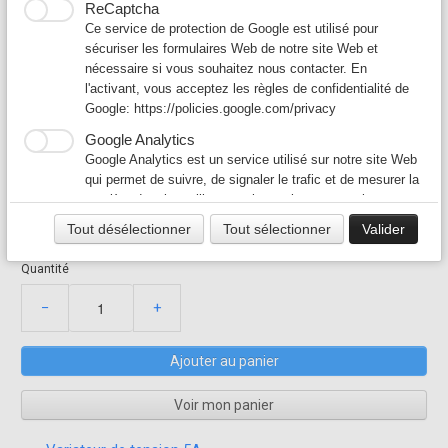
ReCaptcha
Ce service de protection de Google est utilisé pour
sécuriser les formulaires Web de notre site Web et
nécessaire si vous souhaitez nous contacter. En
Variateur hotte restaurant 5A - 230V
l'activant, vous acceptez les règles de confidentialité de
Google:
https://policies.google.com/privacy
cuisine professionnelle - variateur
Google Analytics
de tension monophasé
Google Analytics est un service utilisé sur notre site Web
qui permet de suivre, de signaler le trafic et de mesurer la
75,00 €
150,00 €
manière dont les utilisateurs interagissent avec le contenu
de notre site Web afin de l’améliorer et de fournir de
VAR5AFASAR
Tout désélectionner
Tout sélectionner
Valider
En stock, expédié dès demain
meilleurs services.
Quantité
Google Ad
Notre site Web utilise Google Ads pour afficher du
−
+
contenu publicitaire. En l'activant, vous acceptez les
règles de confidentialité de Google:
https://policies.google.com/technologies/ads?hl=fr
Ajouter au panier
Voir mon panier