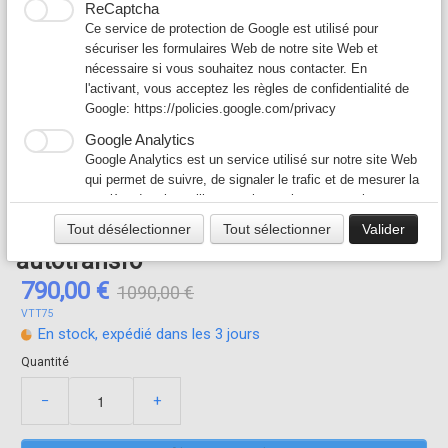
ReCaptcha
Ce service de protection de Google est utilisé pour
sécuriser les formulaires Web de notre site Web et
nécessaire si vous souhaitez nous contacter. En
Variateur hotte restaurant -
l'activant, vous acceptez les règles de confidentialité de
Google:
https://policies.google.com/privacy
autotransformateur 7.5A - 400v/400v
Google Analytics
Google Analytics est un service utilisé sur notre site Web
cuisine professionnelle - tri/tri -
qui permet de suivre, de signaler le trafic et de mesurer la
manière dont les utilisateurs interagissent avec le contenu
variateur de tension triphasé
de notre site Web afin de l’améliorer et de fournir de
Tout désélectionner
Tout sélectionner
Valider
meilleurs services.
autotransfo
Google Ad
790,00 €
1090,00 €
Notre site Web utilise Google Ads pour afficher du
contenu publicitaire. En l'activant, vous acceptez les
VTT75
règles de confidentialité de Google:
En stock, expédié dans les 3 jours
https://policies.google.com/technologies/ads?hl=fr
Quantité
−
+