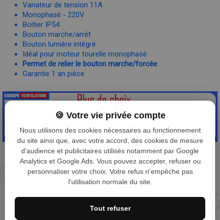
Variateur de tension 11A
Monophasé - 220V
Boitier IP54
Bouton marche/arrêt
Bouton lumière intégré
Idéal pour moteur tourelle monophasé
Permet de relier le bouton marche/forcée
Garantie 1 an pièce
🍪 Votre vie privée compte
Nous utilisons des cookies nécessaires au fonctionnement
du site ainsi que, avec votre accord, des cookies de mesure
d'audience et publicitaires utilisés notamment par Google
Analytics et Google Ads. Vous pouvez accepter, refuser ou
personnaliser votre choix. Votre refus n'empêche pas
l'utilisation normale du site.
←
1
...
6
7
8
9
10
...
42
→
Tout refuser