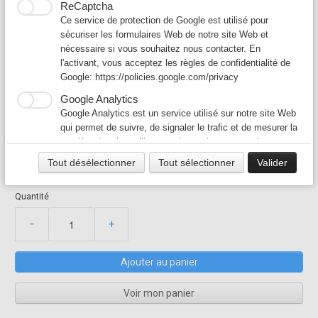
ReCaptcha
Ce service de protection de Google est utilisé pour
sécuriser les formulaires Web de notre site Web et
nécessaire si vous souhaitez nous contacter. En
l'activant, vous acceptez les règles de confidentialité de
Google:
https://policies.google.com/privacy
Variateur VIM 8A - 230V pour
Google Analytics
Google Analytics est un service utilisé sur notre site Web
cuisine professionnelle
qui permet de suivre, de signaler le trafic et de mesurer la
175,00 €
manière dont les utilisateurs interagissent avec le contenu
275,00 €
de notre site Web afin de l’améliorer et de fournir de
Tout désélectionner
Tout sélectionner
Valider
VARVIM8A
meilleurs services.
En stock, expédié dès demain
Google Ad
Quantité
Notre site Web utilise Google Ads pour afficher du
contenu publicitaire. En l'activant, vous acceptez les
−
+
règles de confidentialité de Google:
https://policies.google.com/technologies/ads?hl=fr
Ajouter au panier
Voir mon panier