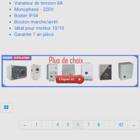
Variateur de tension 8A
Monophasé - 220V
Boitier IP54
Bouton marche/arrêt
Idéal pour moteur 10/10
Garantie 1 an pièce
←
1
...
4
5
6
7
8
...
42
→