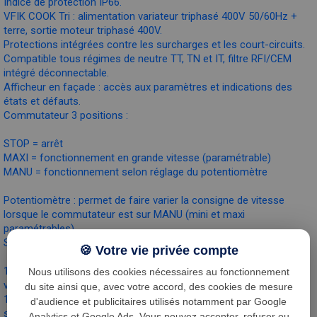
Indice de protection IP66.
VFIK COOK Tri : alimentation variateur triphasé 400V 50/60Hz +
terre, sortie moteur triphasé 400V.
Protections intégrées contre les surcharges et les court-circuits.
Compatible tous régimes de neutre TT, TN et IT, filtre RFI/CEM
intégré déconnectable.
Afficheur en façade : accès aux paramètres et indications des
états et défauts.
Commutateur 3 positions :
STOP = arrêt
MAXI = fonctionnement en grande vitesse (paramétrable)
MANU = fonctionnement selon réglage du potentiomètre
Potentiomètre : permet de faire varier la consigne de vitesse
lorsque le commutateur est sur MANU (mini et maxi
paramétrables).
Sorties :
🍪 Votre vie privée compte
1 sortie analogique 0-10 Vdc pour asservissement second
Nous utilisons des cookies nécessaires au fonctionnement
variateur ou moto ventilateur ECM.
du site ainsi que, avec votre accord, des cookies de mesure
1 sortie relais pour asservissement électrovanne gaz : contact
d'audience et publicitaires utilisés notamment par Google
sec à fermeture, pouvoir de coupure = 5A (résistif) sous 250 Vac
Analytics et Google Ads. Vous pouvez accepter, refuser ou