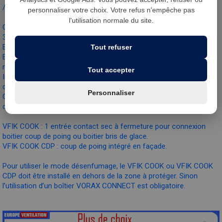
/ 30 Vdc - 1A (inductif) sous 250 Vac.
personnaliser votre choix. Votre refus n'empêche pas
l'utilisation normale du site.
Communicant Modbus RTU RS485.
3 presse-étoupes montés dont un M25 multi-passages.
Environnement d’utilisation -20 à +40°C (à 8kHz).
Tout refuser
Excellente résistance aux graisses et acides couramment
rencontrés dans les cuisines professionnelles.
Tout accepter
Intègre des cartes électroniques tropicalisées, garantie de fiabilité
dans le temps en milieu humide.
Personnaliser
Gestion du mode désenfumage : forçage en grande vitesse et
désactivation des protections variateur et moteur.
VFIK COOK : 1 entrée contact sec à fermeture pour connexion
boitier coup de poing ou boitier bris de glace.
VFIK COOK CDP : coup de poing intégré en façade.
Pour utiliser le mode désenfumage, le VFIK COOK ou VFIK COOK
CDP doit être installé en dehors de la zone à protéger. Sinon
l’utilisation d’un boîtier VORAX CONNECT est obligatoire.