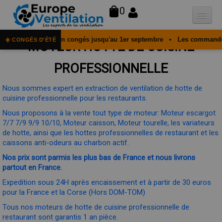
0
st actuellement en congés jusqu'au 1er septembre • Les commandes re
☀️ CONGÉS D'ÉTÉ
Qui sommes-nous
MOTEUR HOTTE DE CUISINE
Hottes
PROFESSIONNELLE
Moteurs
▼
Nous sommes expert en extraction de ventilation de hotte de
cuisine professionnelle pour les restaurants.
Variateurs
Nous proposons à la vente tout type de moteur: Moteur escargot
7/7 7/9 9/9 10/10, Moteur caisson, Moteur tourelle, les variateurs
Accessoires
de hotte, ainsi que les hottes professionnelles de restaurant et les
caissons anti-odeurs au charbon actif.
Filtres
Nos prix sont parmis les plus bas de France et nous livrons
Faq
partout en France.
Expedition sous 24H après encaissement et à partir de 30 euros
Contact
pour la France et la Corse (Hors DOM-TOM)
Tous nos moteurs de hotte de cuisine professionnelle de
restaurant sont garantis 1 an pièce.