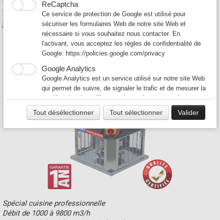
ReCaptcha
Tous nos produits sont fabriqués en France et expédiés sous 3
Ce service de protection de Google est utilisé pour
jours par transporteur.
sécuriser les formulaires Web de notre site Web et
nécessaire si vous souhaitez nous contacter. En
l'activant, vous acceptez les règles de confidentialité de
TOURELLE EXTRACTION ALVENE
Google:
https://policies.google.com/privacy
Cliquez ici
Google Analytics
Google Analytics est un service utilisé sur notre site Web
qui permet de suivre, de signaler le trafic et de mesurer la
manière dont les utilisateurs interagissent avec le contenu
de notre site Web afin de l’améliorer et de fournir de
Tout désélectionner
Tout sélectionner
Valider
meilleurs services.
Google Ad
Notre site Web utilise Google Ads pour afficher du
contenu publicitaire. En l'activant, vous acceptez les
règles de confidentialité de Google:
https://policies.google.com/technologies/ads?hl=fr
Spécial cuisine professionnelle
Débit de 1000 à 9800 m3/h