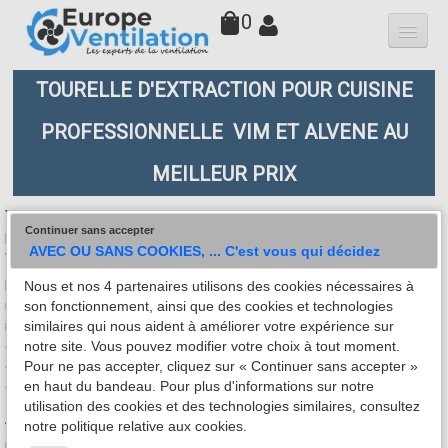
0
Qui sommes-nous
TOURELLE D'EXTRACTION POUR CUISINE
Hottes
PROFESSIONNELLE VIM ET ALVENE AU
Moteurs
▼
MEILLEUR PRIX
Variateurs
Vous cherchez une tourelle d'extraction pour cuisine
Continuer sans accepter
professionnelle pour votre restaurant au prix le plus bas, alors
Accessoires
AVEC OU SANS COOKIES, ... C'est vous qui décidez
vous êtes sur le bon site.
Les tourelles d’extraction pour cuisine professionnelle assurent
Nous et nos 4 partenaires utilisons des cookies nécessaires à
Filtres
une ventilation performante et conforme aux normes de sécurité
son fonctionnement, ainsi que des cookies et technologies
incendie. Chez
europeventilation.com
, nous proposons une large
similaires qui nous aident à améliorer votre expérience sur
Faq
gamme de moteurs tourelles VIM TEDH et ALVENE EMMOS
notre site. Vous pouvez modifier votre choix à tout moment.
certifiés
F400/120
, idéaux pour les hottes de restaurant,
Pour ne pas accepter, cliquez sur « Continuer sans accepter »
Contact
collectivités et cuisines industrielles. Découvrez nos modèles de
en haut du bandeau. Pour plus d'informations sur notre
1000 m3/h à 12000 m³/h, disponibles en version
monophasé ou
utilisation des cookies et des technologies similaires, consultez
triphasé
, avec ou sans variateur de vitesse au meilleur prix du
notre politique relative aux cookies.
marché.